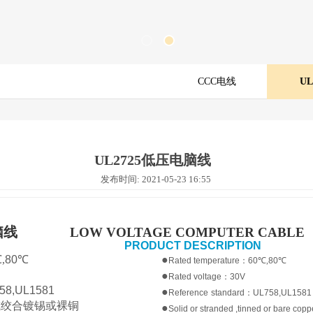
CCC电线
U
UL2725低压电脑线
发布时间: 2021-05-23 16:55
脑线
LOW VOLTAGE COMPUTER CABLE
UCT DESCRIPTION
℃
,
80
℃
●
Rated temperature
：
60
℃
,
80℃
●
Rated voltage
：
30V
58,U
L1581
●
Reference
standard
：
UL758,UL1581
或绞合镀锡或裸铜
●
Solid or stranded ,tinned or bare cop