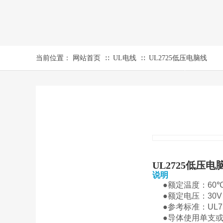
当前位置：
网站首页
UL电线
UL2725低压电脑线
∷
∷
UL2725
低压电
说明
PROD
●额定温度：
60
●额定电压：
30V
●参考标准：
UL7
●导体使用单支