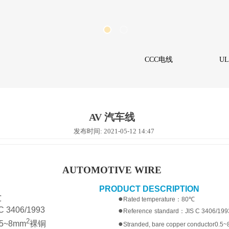
CCC电线
U
AV 汽车线
发布时间: 2021-05-12 14:47
AUTOMOTIVE WIRE
UCT DESCRIPTION
℃
●
Rated temperature
：
80℃
 C 3406/1993
●
Reference
standard
：
JIS C 3406/199
2
●
.5~8mm
裸铜
Stranded, bare copper conductor0.5