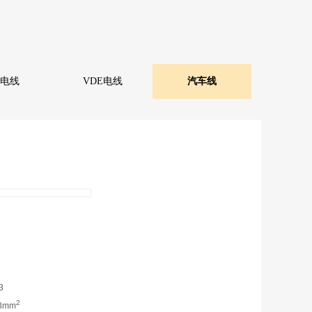
L电线
VDE电线
汽车线
3
2
~8mm